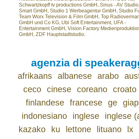
Schwartzkopff tv productions GmbH, Sinus - AV Studio
Smart GmbH, Studio 1 Werbeagentur GmbH, Studio F
Team Worx Television & Film GmbH, Top Radiovermar
GmbH und Co KG, Ubi Soft Entertainment, UFA -
Entertainment GmbH, Vision Factory Medienproduktio
GmbH, ZDF Hauptstadtstudio.
agenzia di speakerag
afrikaans
albanese
arabo
aus
ceco
cinese
coreano
croato
finlandese
francese
ge
gia
indonesiano
inglese
inglese (
kazako
ku
lettone
lituano
lx