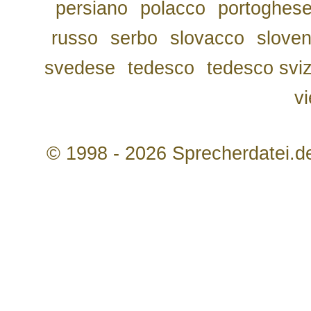
persiano
polacco
portoghes
russo
serbo
slovacco
slove
svedese
tedesco
tedesco svi
v
© 1998 - 2026 Sprecherdatei.d