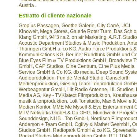
Austria .
Estratto di cliente nazionale
Gropius Passagen, Goethe Galerie, City Carré, UCI-
Kinowelt, Mega Stores, Galerie Roter Turm, Das Schlo
Klang GmbH, 94´3 r.s.2. on air Marketing, A.R.T. Studio
Acoustic Department Studios & Music Produktion, Ant
Thüringen GmbH u. co KG, Audio Force Produktions &
Kommunikations KG, Berliner Rundfunk GmbH und Co
Blue Eyes Film & TV Produktions GmbH, Broadview T
GmbH, CAP Studios, Cine Centrum, Cine Plus Media
Service GmbH & Co KG, db media, Deep Sound Syst
Audioproduktion, Fun de Mental Studio, Ganseforth
Medienproduktion, Giesing Team Tonproduktion Gmb
Werbeagentur GmbH, Hit Radio Antenne, HL Studios, I
Media AG, Key - TVKlatext Filmproduktion, Krauthaus
musik & tonproduktion, Loft Tonstudio, Max & Movi e.K
Medien Kontor, MME Me Myself & Eye Entertainment
MTV Networks GmbH & Co OHG, Mundwerk / Projekt 
Sounddesign, NHB - Ton GmbH, Nordisch Filmproduct
Anderson + Team GmbH, Ogilvy & Mather GesmbH, On 
Studios GmbH, Radiopark GmbH & co KG, Spreeradio
Rocket Studios Medienproduktion Gmbh, RTL 104.6,