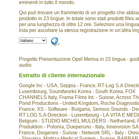
eminenti in tutto il mondo.
Qui può trovare un frammento di un progetto che abbi
prodotto in 23 lingue. In totale sono stati prodotti files 
per una lunghezza di oltre 12 ore. Selezioni una lingua
lista per ascoltare la stessa registrazione in un'altra lin
Progetto Presentazione Opel Meriva in 23 lingua - gui
audio.
Estratto di cliente internazionale
Google Inc - USA, Seppia - France, RT-Log S.A Directi
Luxembourg, Soundworks Korea - South Korea, FOX
CHANNELS Italy, Frama Films Int. - Suisse, Across Th
Pond Productions - United Kingdom, Roche Diagnostic
France, XS - Software - Bulgaria, Serious Sounds - D
RT LOG S.A Direction - Luxembourg - LA VITA E MEDI
Belgium - STUDIO MICHEL MULDERS - Netherland,
Produktion - Polonia, Dueperuno - Italy, Innervision SA
France, Diogenes - Suisse - Network SRL - Italy - Ore
- Slovakia, Mattiza Medical System - Suisse, BARBAR