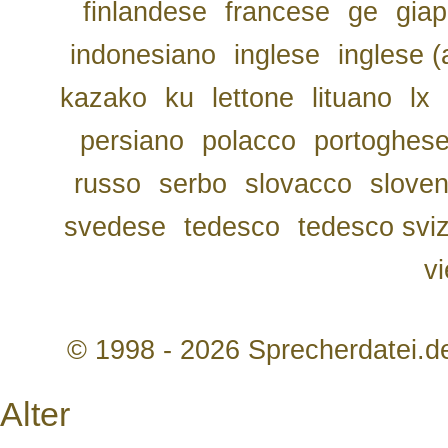
finlandese
francese
ge
gia
indonesiano
inglese
inglese (
kazako
ku
lettone
lituano
lx
persiano
polacco
portoghes
russo
serbo
slovacco
slove
svedese
tedesco
tedesco svi
v
© 1998 - 2026 Sprecherdatei.d
Alter