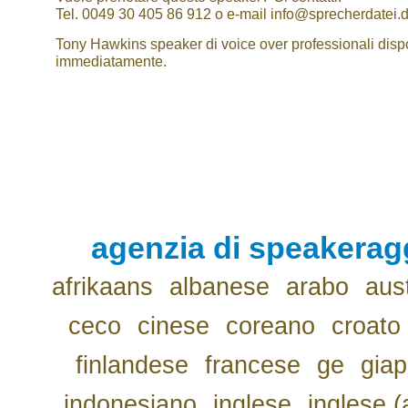
Tel. 0049 30 405 86 912 o e-mail info@sprecherdatei.
Tony Hawkins speaker di voice over professionali dispo
immediatamente.
agenzia di speakerag
afrikaans
albanese
arabo
aus
ceco
cinese
coreano
croato
finlandese
francese
ge
gia
indonesiano
inglese
inglese (