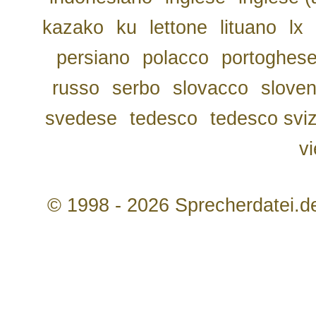
kazako
ku
lettone
lituano
lx
persiano
polacco
portoghes
russo
serbo
slovacco
slove
svedese
tedesco
tedesco svi
v
© 1998 - 2026 Sprecherdatei.d