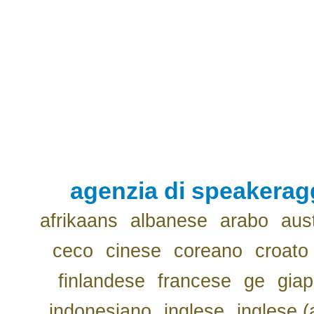
agenzia di speakerag
afrikaans
albanese
arabo
aus
ceco
cinese
coreano
croato
finlandese
francese
ge
gia
indonesiano
inglese
inglese (