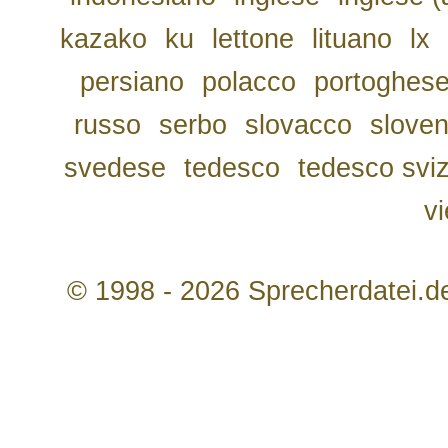
kazako
ku
lettone
lituano
lx
persiano
polacco
portoghes
russo
serbo
slovacco
slove
svedese
tedesco
tedesco svi
v
© 1998 - 2026 Sprecherdatei.d