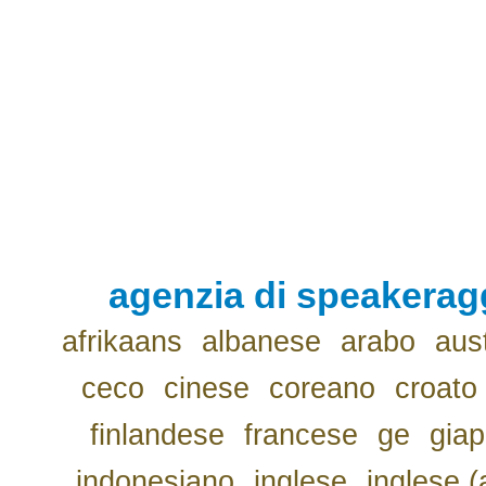
agenzia di speakerag
afrikaans
albanese
arabo
aus
ceco
cinese
coreano
croato
finlandese
francese
ge
gia
indonesiano
inglese
inglese (