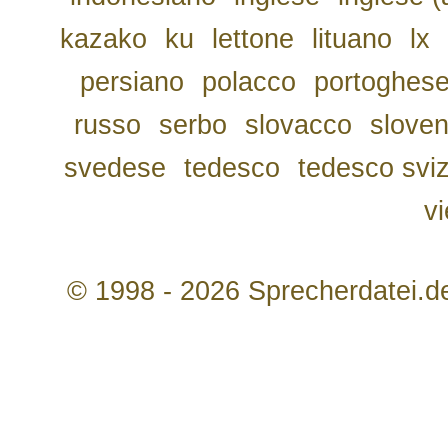
kazako
ku
lettone
lituano
lx
persiano
polacco
portoghes
russo
serbo
slovacco
slove
svedese
tedesco
tedesco svi
v
© 1998 - 2026 Sprecherdatei.d