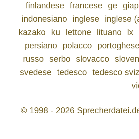
finlandese
francese
ge
gia
indonesiano
inglese
inglese (
kazako
ku
lettone
lituano
lx
persiano
polacco
portoghes
russo
serbo
slovacco
slove
svedese
tedesco
tedesco svi
v
© 1998 - 2026 Sprecherdatei.d