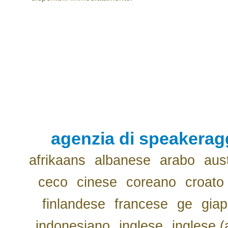
agenzia di speakerag
afrikaans
albanese
arabo
aus
ceco
cinese
coreano
croato
finlandese
francese
ge
gia
indonesiano
inglese
inglese (