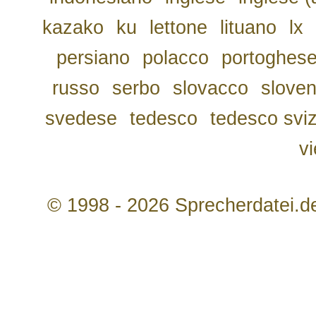
kazako
ku
lettone
lituano
lx
persiano
polacco
portoghes
russo
serbo
slovacco
slove
svedese
tedesco
tedesco svi
v
© 1998 - 2026 Sprecherdatei.d