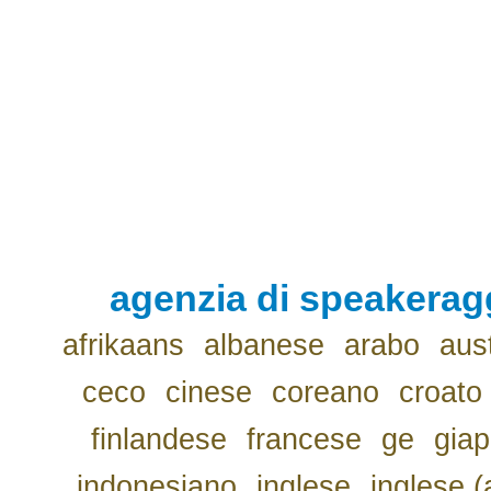
agenzia di speakerag
afrikaans
albanese
arabo
aus
ceco
cinese
coreano
croato
finlandese
francese
ge
gia
indonesiano
inglese
inglese (