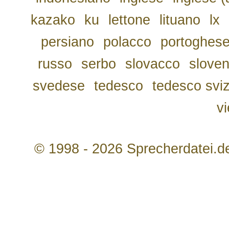
kazako
ku
lettone
lituano
lx
persiano
polacco
portoghes
russo
serbo
slovacco
slove
svedese
tedesco
tedesco svi
v
© 1998 - 2026 Sprecherdatei.d