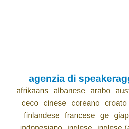
agenzia di speakerag
afrikaans
albanese
arabo
aus
ceco
cinese
coreano
croato
finlandese
francese
ge
gia
indonesiano
inglese
inglese (