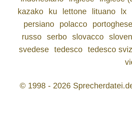
kazako
ku
lettone
lituano
lx
persiano
polacco
portoghes
russo
serbo
slovacco
slove
svedese
tedesco
tedesco svi
v
© 1998 - 2026 Sprecherdatei.d