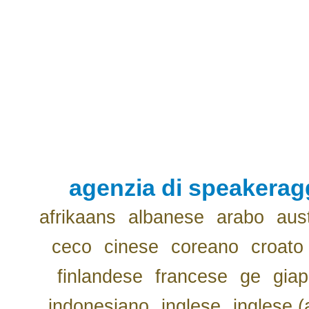
agenzia di speakerag
afrikaans
albanese
arabo
aus
ceco
cinese
coreano
croato
finlandese
francese
ge
gia
indonesiano
inglese
inglese (