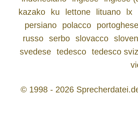
kazako
ku
lettone
lituano
lx
persiano
polacco
portoghes
russo
serbo
slovacco
slove
svedese
tedesco
tedesco svi
v
© 1998 - 2026 Sprecherdatei.d