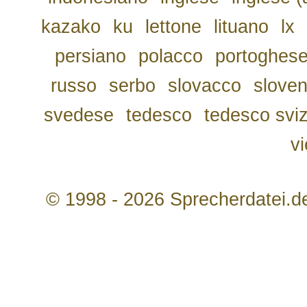
kazako
ku
lettone
lituano
lx
persiano
polacco
portoghes
russo
serbo
slovacco
slove
svedese
tedesco
tedesco svi
v
© 1998 - 2026 Sprecherdatei.d