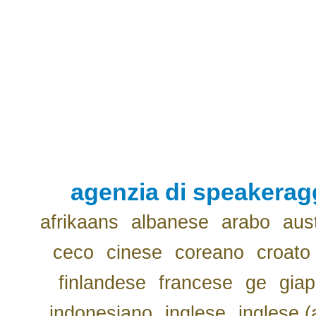
agenzia di speakerag
afrikaans
albanese
arabo
aus
ceco
cinese
coreano
croato
finlandese
francese
ge
gia
indonesiano
inglese
inglese (