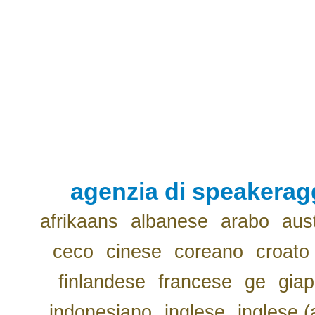
agenzia di speakerag
afrikaans
albanese
arabo
aus
ceco
cinese
coreano
croato
finlandese
francese
ge
gia
indonesiano
inglese
inglese (