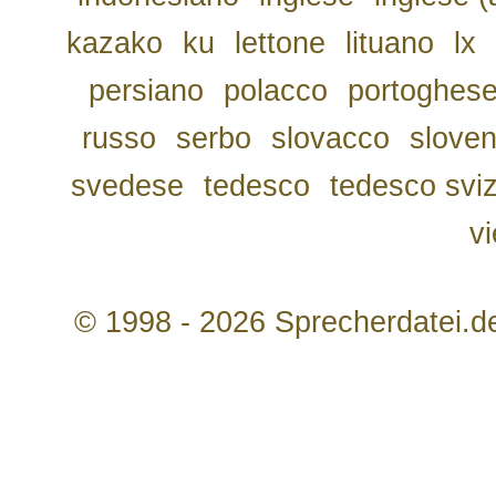
kazako
ku
lettone
lituano
lx
persiano
polacco
portoghes
russo
serbo
slovacco
slove
svedese
tedesco
tedesco svi
v
© 1998 - 2026 Sprecherdatei.d