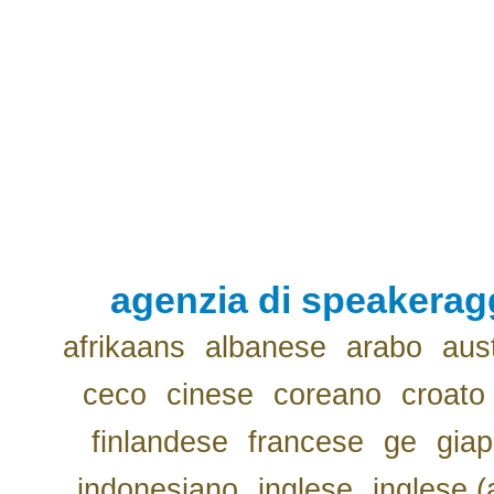
agenzia di speakerag
afrikaans
albanese
arabo
aus
ceco
cinese
coreano
croato
finlandese
francese
ge
gia
indonesiano
inglese
inglese (