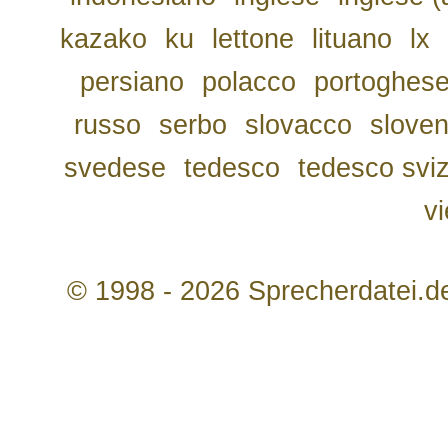
kazako
ku
lettone
lituano
lx
persiano
polacco
portoghes
russo
serbo
slovacco
slove
svedese
tedesco
tedesco svi
v
© 1998 - 2026 Sprecherdatei.d