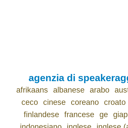
agenzia di speakerag
afrikaans
albanese
arabo
aus
ceco
cinese
coreano
croato
finlandese
francese
ge
gia
indonesiano
inglese
inglese (