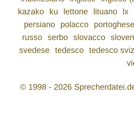
kazako
ku
lettone
lituano
lx
persiano
polacco
portoghes
russo
serbo
slovacco
slove
svedese
tedesco
tedesco svi
v
© 1998 - 2026 Sprecherdatei.d