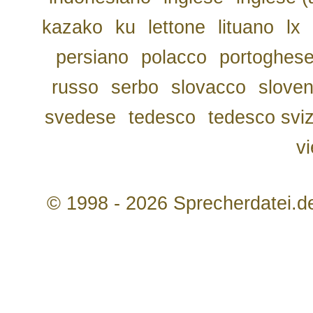
kazako
ku
lettone
lituano
lx
persiano
polacco
portoghes
russo
serbo
slovacco
slove
svedese
tedesco
tedesco svi
v
© 1998 - 2026 Sprecherdatei.d