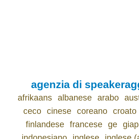
agenzia di speakerag
afrikaans
albanese
arabo
aus
ceco
cinese
coreano
croato
finlandese
francese
ge
gia
indonesiano
inglese
inglese (