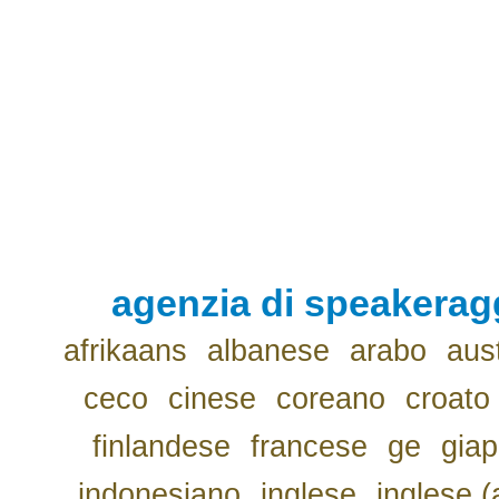
agenzia di speakerag
afrikaans
albanese
arabo
aus
ceco
cinese
coreano
croato
finlandese
francese
ge
gia
indonesiano
inglese
inglese (