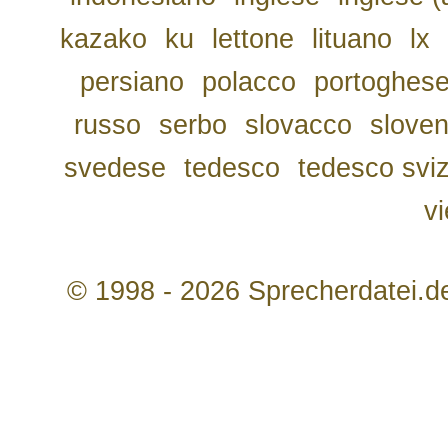
kazako
ku
lettone
lituano
lx
persiano
polacco
portoghes
russo
serbo
slovacco
slove
svedese
tedesco
tedesco svi
v
© 1998 - 2026 Sprecherdatei.d