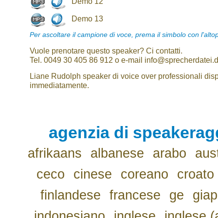
Demo 12
Demo 13
Per ascoltare il campione di voce, prema il simbolo con l'alto
Vuole prenotare questo speaker? Ci contatti.
Tel. 0049 30 405 86 912 o e-mail info@sprecherdatei.
Liane Rudolph speaker di voice over professionali disp
immediatamente.
agenzia di speakerag
afrikaans
albanese
arabo
aus
ceco
cinese
coreano
croato
finlandese
francese
ge
gia
indonesiano
inglese
inglese (