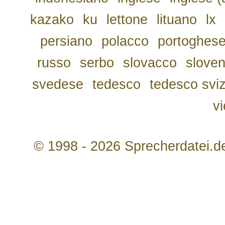
kazako
ku
lettone
lituano
lx
persiano
polacco
portoghes
russo
serbo
slovacco
slove
svedese
tedesco
tedesco svi
v
© 1998 - 2026 Sprecherdatei.d