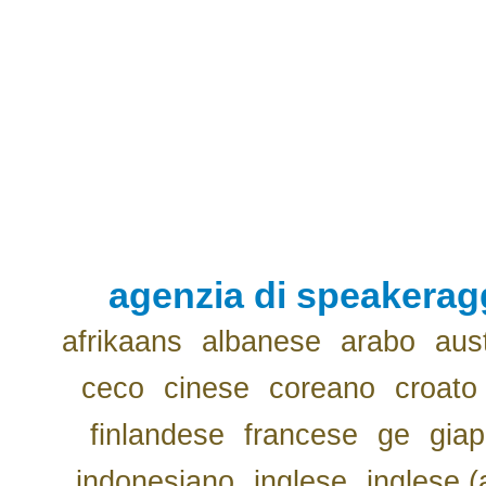
agenzia di speakerag
afrikaans
albanese
arabo
aus
ceco
cinese
coreano
croato
finlandese
francese
ge
gia
indonesiano
inglese
inglese (