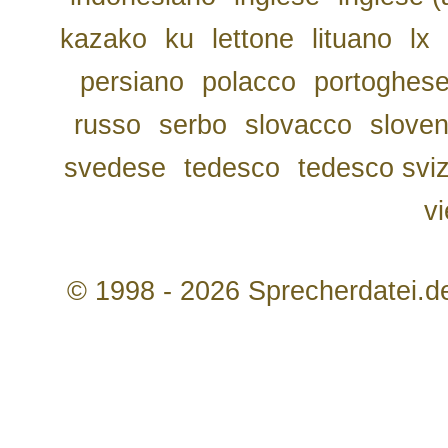
kazako
ku
lettone
lituano
lx
persiano
polacco
portoghes
russo
serbo
slovacco
slove
svedese
tedesco
tedesco svi
v
© 1998 - 2026 Sprecherdatei.d