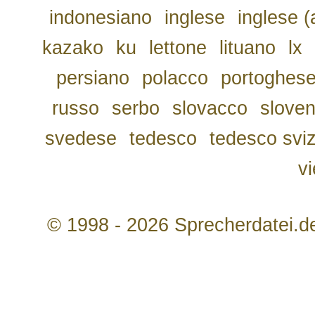
indonesiano
inglese
inglese (
kazako
ku
lettone
lituano
lx
persiano
polacco
portoghes
russo
serbo
slovacco
slove
svedese
tedesco
tedesco svi
v
© 1998 - 2026 Sprecherdatei.d