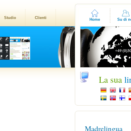
Studio
Clienti
Home
Su di n
La sua
l
Madrelingua