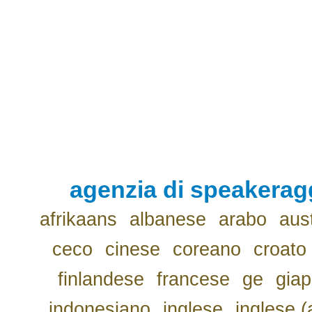
agenzia di speakerag
afrikaans
albanese
arabo
aus
ceco
cinese
coreano
croato
finlandese
francese
ge
gia
indonesiano
inglese
inglese (