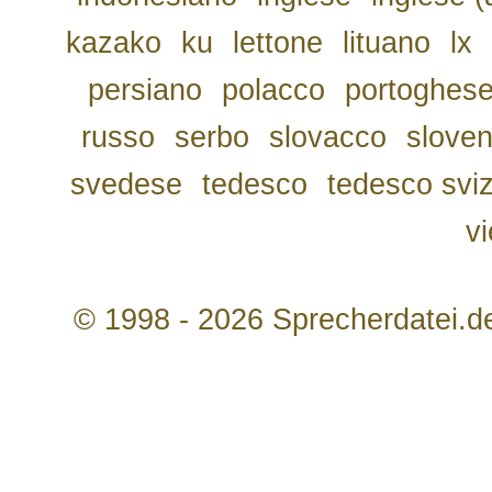
kazako
ku
lettone
lituano
lx
persiano
polacco
portoghes
russo
serbo
slovacco
slove
svedese
tedesco
tedesco svi
v
© 1998 - 2026 Sprecherdatei.d