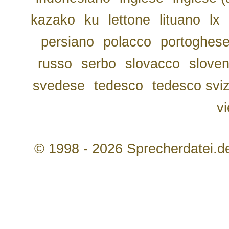
kazako
ku
lettone
lituano
lx
persiano
polacco
portoghes
russo
serbo
slovacco
slove
svedese
tedesco
tedesco svi
v
© 1998 - 2026 Sprecherdatei.d