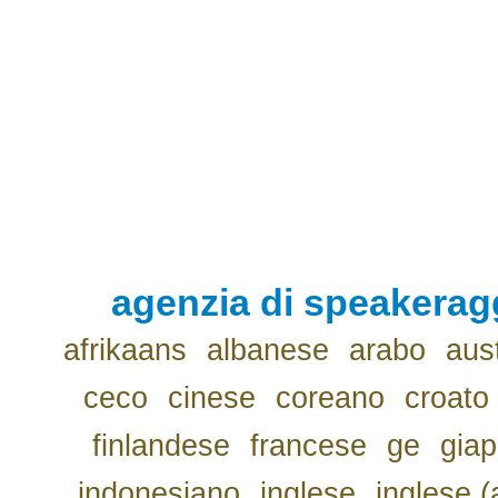
agenzia di speakerag
afrikaans
albanese
arabo
aus
ceco
cinese
coreano
croato
finlandese
francese
ge
gia
indonesiano
inglese
inglese (