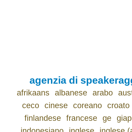
agenzia di speakerag
afrikaans
albanese
arabo
aus
ceco
cinese
coreano
croato
finlandese
francese
ge
gia
indonesiano
inglese
inglese (