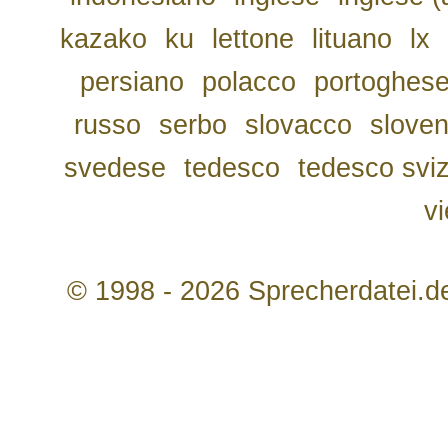
kazako
ku
lettone
lituano
lx
persiano
polacco
portoghes
russo
serbo
slovacco
slove
svedese
tedesco
tedesco svi
v
© 1998 - 2026 Sprecherdatei.d