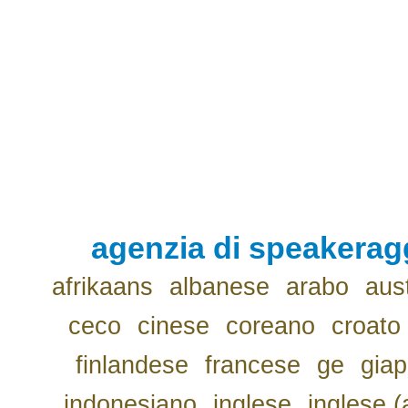
agenzia di speakerag
afrikaans
albanese
arabo
aus
ceco
cinese
coreano
croato
finlandese
francese
ge
gia
indonesiano
inglese
inglese (