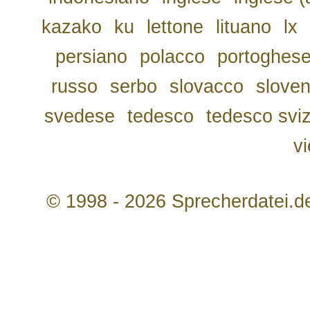
kazako
ku
lettone
lituano
lx
persiano
polacco
portoghes
russo
serbo
slovacco
slove
svedese
tedesco
tedesco svi
v
© 1998 - 2026 Sprecherdatei.d