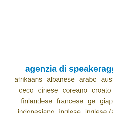
agenzia di speakerag
afrikaans
albanese
arabo
aus
ceco
cinese
coreano
croato
finlandese
francese
ge
gia
indonesiano
inglese
inglese (