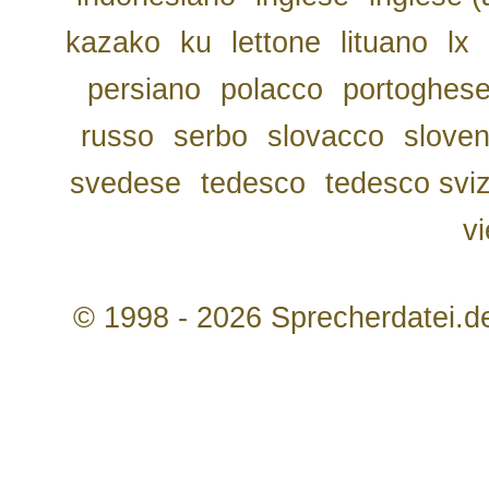
kazako
ku
lettone
lituano
lx
persiano
polacco
portoghes
russo
serbo
slovacco
slove
svedese
tedesco
tedesco svi
v
© 1998 - 2026 Sprecherdatei.d