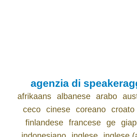
agenzia di speakerag
afrikaans
albanese
arabo
aus
ceco
cinese
coreano
croato
finlandese
francese
ge
gia
indonesiano
inglese
inglese (