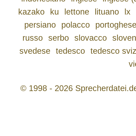
kazako
ku
lettone
lituano
lx
persiano
polacco
portoghes
russo
serbo
slovacco
slove
svedese
tedesco
tedesco svi
v
© 1998 - 2026 Sprecherdatei.d