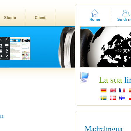
Studio
Clienti
Home
Su di n
La sua
l
m
Madrelingua