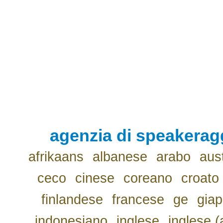
agenzia di speakerag
afrikaans
albanese
arabo
aus
ceco
cinese
coreano
croato
finlandese
francese
ge
gia
indonesiano
inglese
inglese (