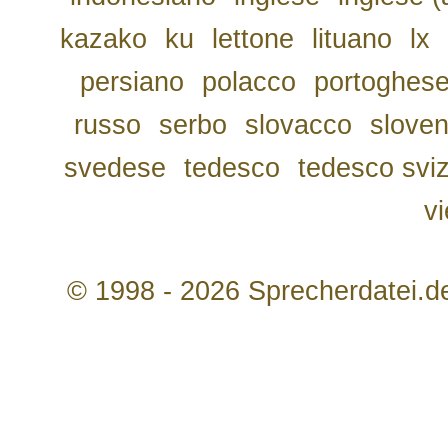
kazako
ku
lettone
lituano
lx
persiano
polacco
portoghes
russo
serbo
slovacco
slove
svedese
tedesco
tedesco svi
v
© 1998 - 2026 Sprecherdatei.d