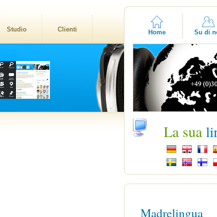
Studio
Clienti
Home
Su di n
La sua
l
Madrelingua