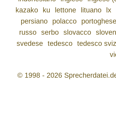
kazako
ku
lettone
lituano
lx
persiano
polacco
portoghes
russo
serbo
slovacco
slove
svedese
tedesco
tedesco svi
v
© 1998 - 2026 Sprecherdatei.d