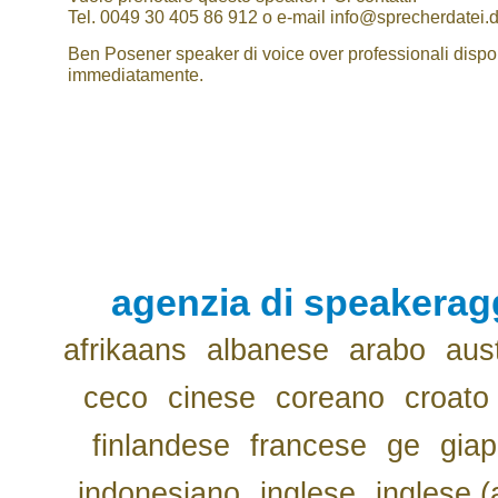
Tel. 0049 30 405 86 912 o e-mail info@sprecherdatei.
Ben Posener speaker di voice over professionali dispon
immediatamente.
agenzia di speakerag
afrikaans
albanese
arabo
aus
ceco
cinese
coreano
croato
finlandese
francese
ge
gia
indonesiano
inglese
inglese (