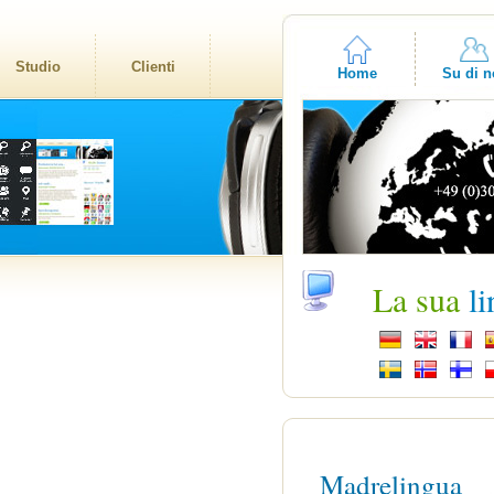
Studio
Clienti
Home
Su di n
La sua
l
Madrelingua