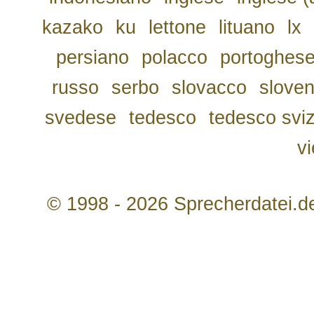
kazako
ku
lettone
lituano
lx
persiano
polacco
portoghes
russo
serbo
slovacco
slove
svedese
tedesco
tedesco svi
v
© 1998 - 2026 Sprecherdatei.d