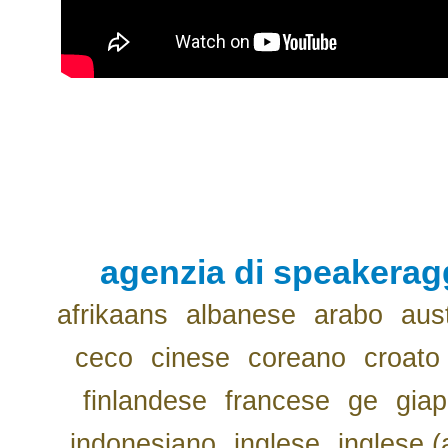
agenzia di speakerag
afrikaans
albanese
arabo
aus
ceco
cinese
coreano
croato
finlandese
francese
ge
gia
indonesiano
inglese
inglese (