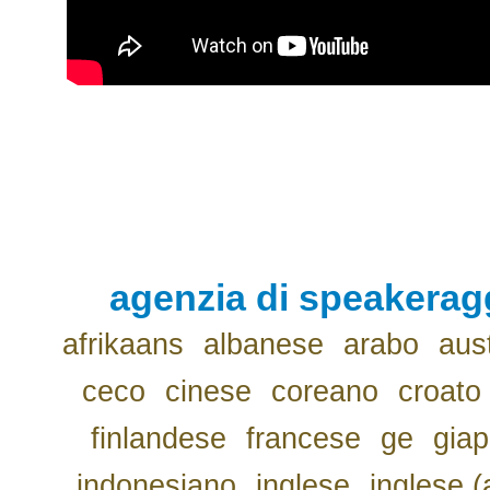
agenzia di speakerag
afrikaans
albanese
arabo
aus
ceco
cinese
coreano
croato
finlandese
francese
ge
gia
indonesiano
inglese
inglese (