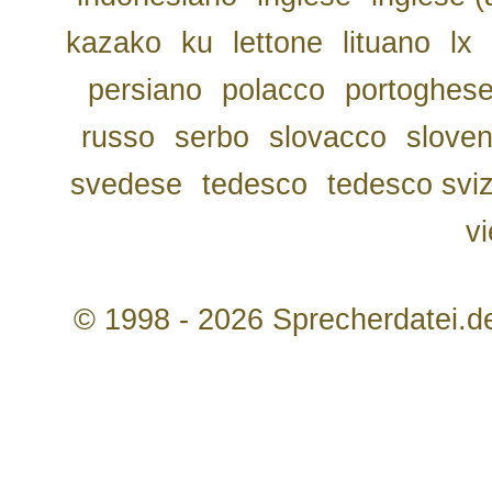
kazako
ku
lettone
lituano
lx
persiano
polacco
portoghes
russo
serbo
slovacco
slove
svedese
tedesco
tedesco svi
v
© 1998 - 2026 Sprecherdatei.d