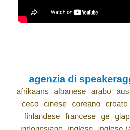
agenzia di speakerag
afrikaans
albanese
arabo
aus
ceco
cinese
coreano
croato
finlandese
francese
ge
gia
indonesiano
inglese
inglese (