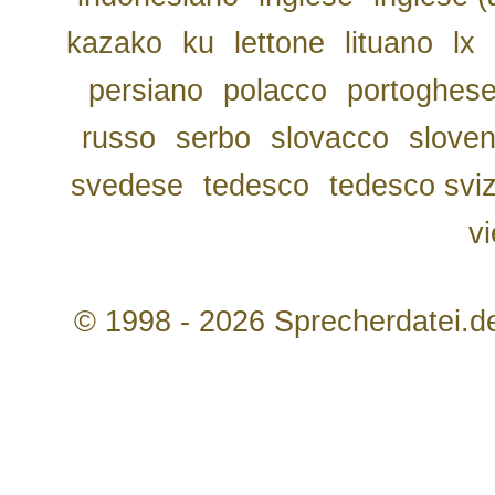
kazako
ku
lettone
lituano
lx
persiano
polacco
portoghes
russo
serbo
slovacco
slove
svedese
tedesco
tedesco svi
v
© 1998 - 2026 Sprecherdatei.d