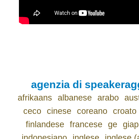
agenzia di speakerag
afrikaans
albanese
arabo
aus
ceco
cinese
coreano
croato
finlandese
francese
ge
gia
indonesiano
inglese
inglese (