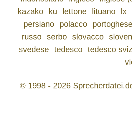
kazako
ku
lettone
lituano
lx
persiano
polacco
portoghes
russo
serbo
slovacco
slove
svedese
tedesco
tedesco svi
v
© 1998 - 2026 Sprecherdatei.d