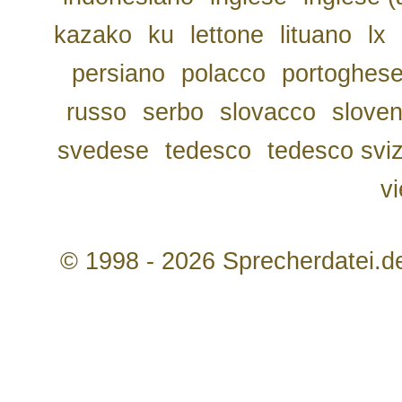
kazako
ku
lettone
lituano
lx
persiano
polacco
portoghes
russo
serbo
slovacco
slove
svedese
tedesco
tedesco svi
v
© 1998 - 2026 Sprecherdatei.d