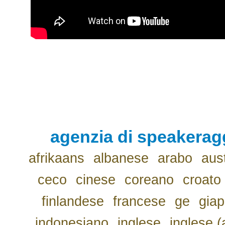
agenzia di speakerag
afrikaans
albanese
arabo
aus
ceco
cinese
coreano
croato
finlandese
francese
ge
gia
indonesiano
inglese
inglese (