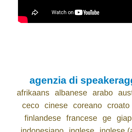
agenzia di speakerag
afrikaans
albanese
arabo
aus
ceco
cinese
coreano
croato
finlandese
francese
ge
gia
indonesiano
inglese
inglese (