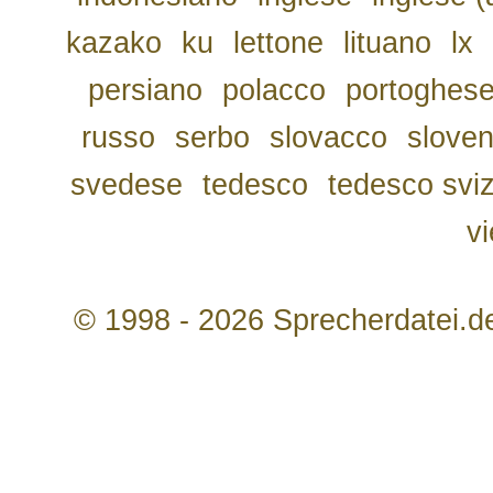
kazako
ku
lettone
lituano
lx
persiano
polacco
portoghes
russo
serbo
slovacco
slove
svedese
tedesco
tedesco svi
v
© 1998 - 2026 Sprecherdatei.d