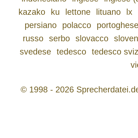
kazako
ku
lettone
lituano
lx
persiano
polacco
portoghes
russo
serbo
slovacco
slove
svedese
tedesco
tedesco svi
v
© 1998 - 2026 Sprecherdatei.d