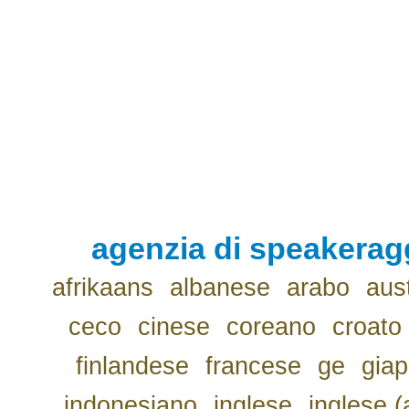
agenzia di speakerag
afrikaans
albanese
arabo
aus
ceco
cinese
coreano
croato
finlandese
francese
ge
gia
indonesiano
inglese
inglese (