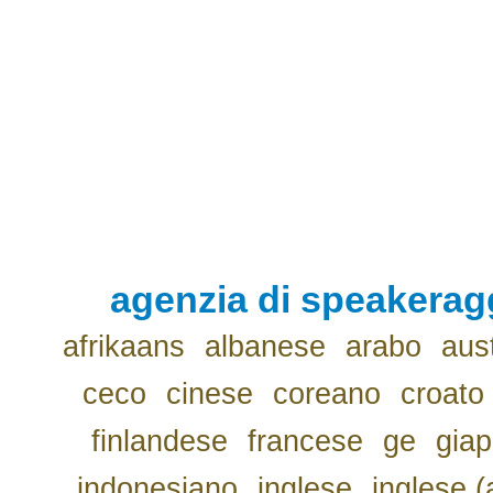
agenzia di speakerag
afrikaans
albanese
arabo
aus
ceco
cinese
coreano
croato
finlandese
francese
ge
gia
indonesiano
inglese
inglese (