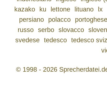
kazako
ku
lettone
lituano
lx
persiano
polacco
portoghes
russo
serbo
slovacco
slove
svedese
tedesco
tedesco svi
v
© 1998 - 2026 Sprecherdatei.d