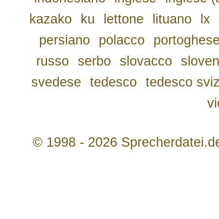
kazako
ku
lettone
lituano
lx
persiano
polacco
portoghes
russo
serbo
slovacco
slove
svedese
tedesco
tedesco svi
v
© 1998 - 2026 Sprecherdatei.d