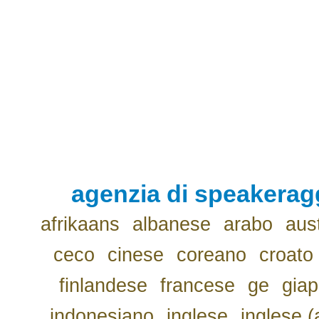
agenzia di speakerag
afrikaans
albanese
arabo
aus
ceco
cinese
coreano
croato
finlandese
francese
ge
gia
indonesiano
inglese
inglese (