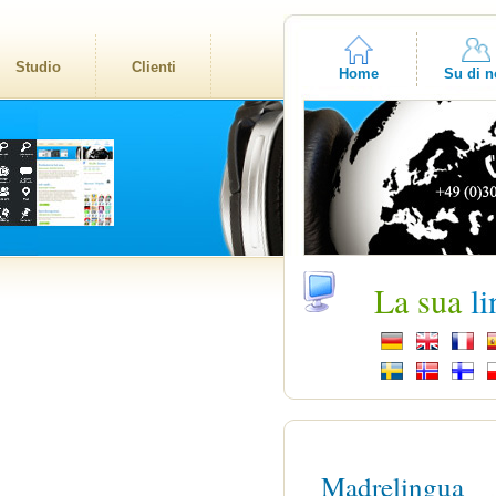
Studio
Clienti
Home
Su di n
La sua
l
Madrelingua