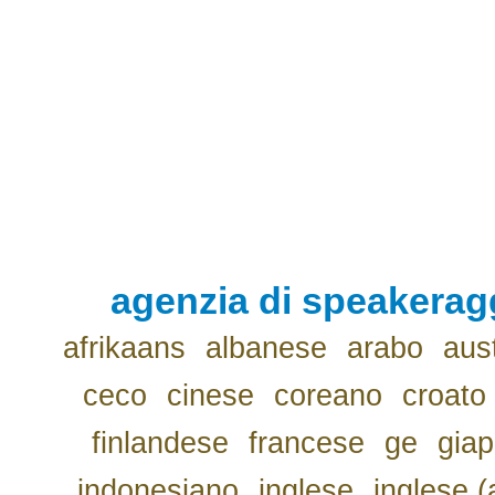
agenzia di speakerag
afrikaans
albanese
arabo
aus
ceco
cinese
coreano
croato
finlandese
francese
ge
gia
indonesiano
inglese
inglese (