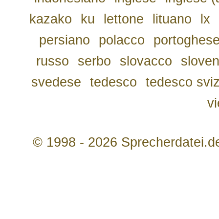
kazako
ku
lettone
lituano
lx
persiano
polacco
portoghes
russo
serbo
slovacco
slove
svedese
tedesco
tedesco svi
v
© 1998 - 2026 Sprecherdatei.d