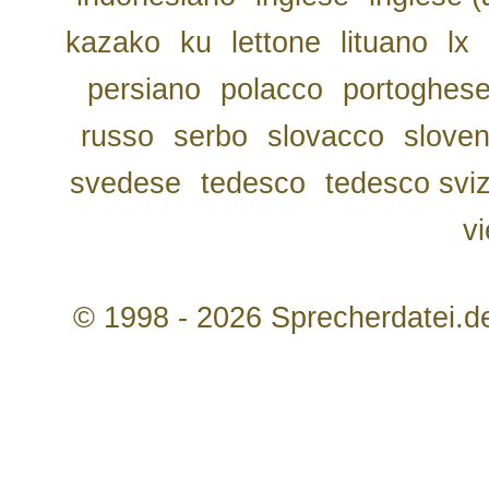
kazako
ku
lettone
lituano
lx
persiano
polacco
portoghes
russo
serbo
slovacco
slove
svedese
tedesco
tedesco svi
v
© 1998 - 2026 Sprecherdatei.d