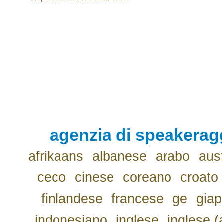
agenzia di speakerag
afrikaans
albanese
arabo
aus
ceco
cinese
coreano
croato
finlandese
francese
ge
gia
indonesiano
inglese
inglese (