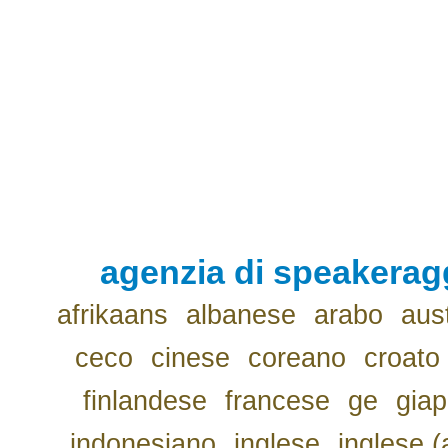
agenzia di speakerag
afrikaans
albanese
arabo
aus
ceco
cinese
coreano
croato
finlandese
francese
ge
gia
indonesiano
inglese
inglese (