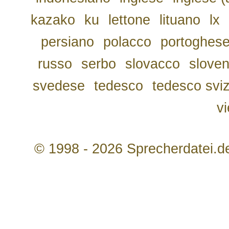
kazako
ku
lettone
lituano
lx
persiano
polacco
portoghes
russo
serbo
slovacco
slove
svedese
tedesco
tedesco svi
v
© 1998 - 2026 Sprecherdatei.d