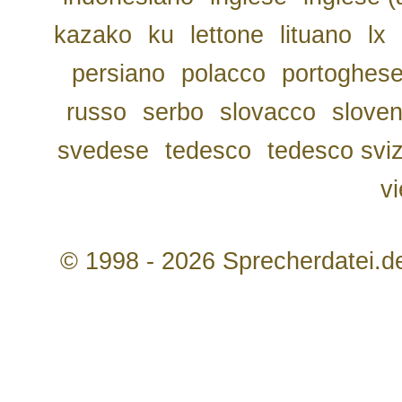
kazako
ku
lettone
lituano
lx
persiano
polacco
portoghes
russo
serbo
slovacco
slove
svedese
tedesco
tedesco svi
v
© 1998 - 2026 Sprecherdatei.d