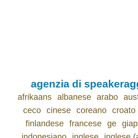
agenzia di speakerag
afrikaans
albanese
arabo
aus
ceco
cinese
coreano
croato
finlandese
francese
ge
gia
indonesiano
inglese
inglese (