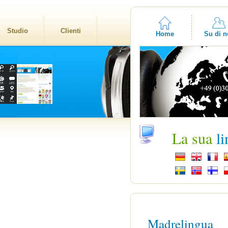
Studio
Clienti
Home
Su di n
La sua
l
Madrelingua