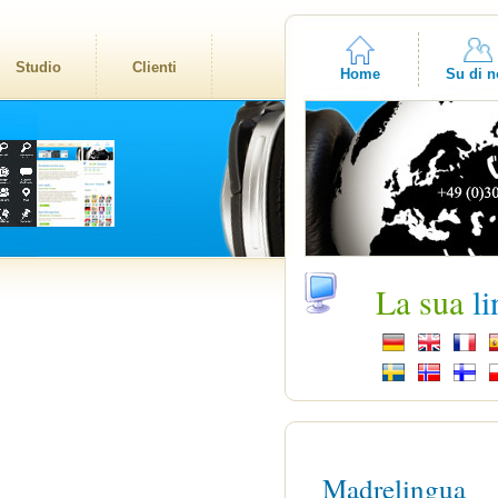
Studio
Clienti
Home
Su di n
La sua
l
Madrelingua