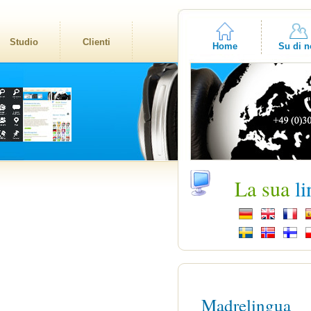
Studio
Clienti
Home
Su di n
La sua
l
Madrelingua