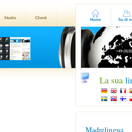
Studio
Clienti
Home
Su di n
La sua
l
Madrelingua