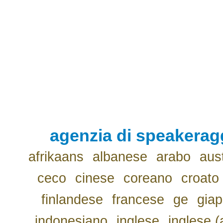
agenzia di speakerag
afrikaans
albanese
arabo
aus
ceco
cinese
coreano
croato
finlandese
francese
ge
gia
indonesiano
inglese
inglese (