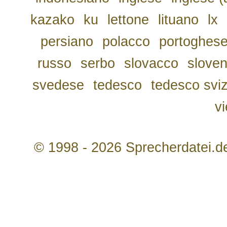
kazako
ku
lettone
lituano
lx
persiano
polacco
portoghes
russo
serbo
slovacco
slove
svedese
tedesco
tedesco svi
v
© 1998 - 2026 Sprecherdatei.d